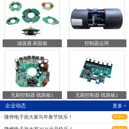
滤波器 刷架板
控制器运用
无刷控制器 线路板1
无刷控制器 线路板2
企业动态
更多 +
· 隆烨电子祝大家马年春节快乐！
MORE+
MORE+