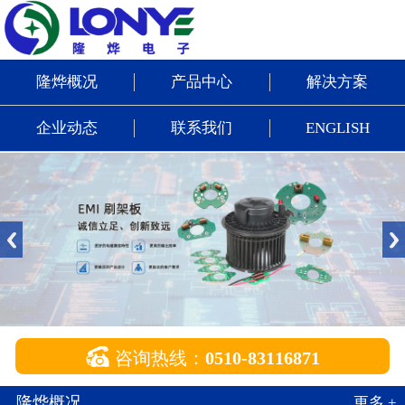
隆烨概况
产品中心
解决方案
企业动态
联系我们
ENGLISH

咨询热线：
0510-83116871
隆烨概况
更多 +