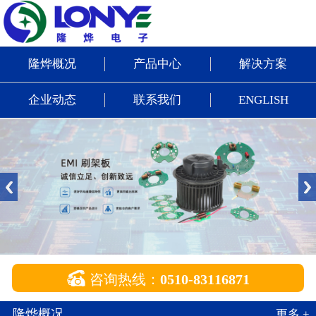
隆烨概况
产品中心
解决方案
企业动态
联系我们
ENGLISH

咨询热线：
0510-83116871
隆烨概况
更多 +