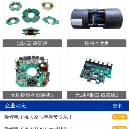
滤波器 刷架板
控制器运用
无刷控制器 线路板1
无刷控制器 线路板2
企业动态
更多 +
· 隆烨电子祝大家马年春节快乐！
MORE+
MORE+