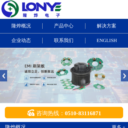
隆烨概况
产品中心
解决方案
企业动态
联系我们
ENGLISH

咨询热线：
0510-83116871
隆烨概况
更多 +