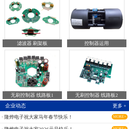
滤波器 刷架板
控制器运用
无刷控制器 线路板1
无刷控制器 线路板2
企业动态
更多 +
· 隆烨电子祝大家马年春节快乐！
MORE+
MORE+