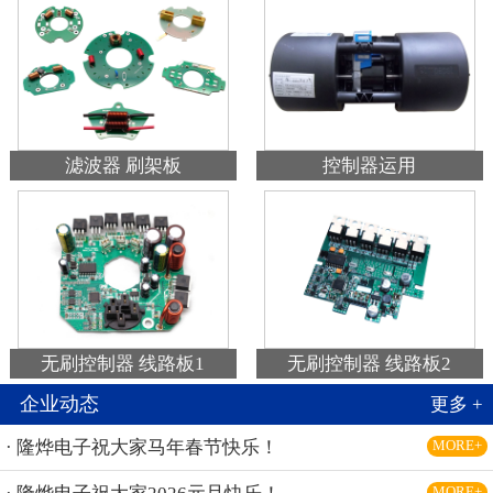
滤波器 刷架板
控制器运用
无刷控制器 线路板1
无刷控制器 线路板2
企业动态
更多 +
· 隆烨电子祝大家马年春节快乐！
MORE+
MORE+