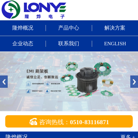
隆烨概况
产品中心
解决方案
企业动态
联系我们
ENGLISH

咨询热线：
0510-83116871
隆烨概况
更多 +